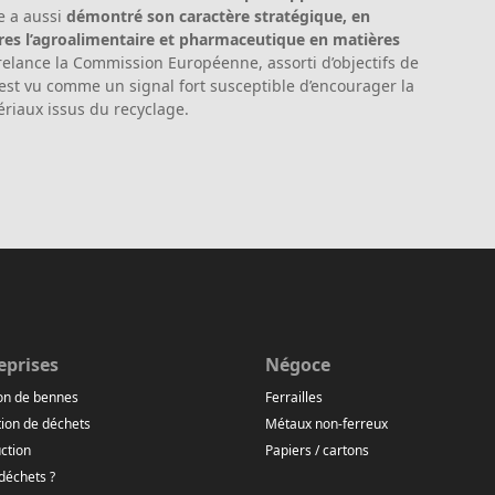
e a aussi
démontré son caractère stratégique, en
ières l’agroalimentaire et pharmaceutique en matières
e relance la Commission Européenne, assorti d’objectifs de
 est vu comme un signal fort susceptible d’encourager la
riaux issus du recyclage.
eprises
Négoce
on de bennes
Ferrailles
ion de déchets
Métaux non-ferreux
ction
Papiers / cartons
déchets ?