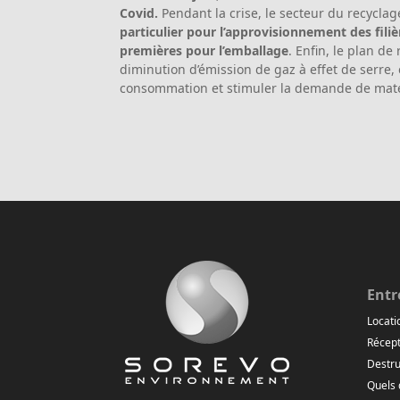
Covid.
Pendant la crise, le secteur du recyclag
particulier pour l’approvisionnement des fil
premières pour l’emballage
. Enfin, le plan d
diminution d’émission de gaz à effet de serre,
consommation et stimuler la demande de maté
Entr
Locati
Récept
Destru
Quels 