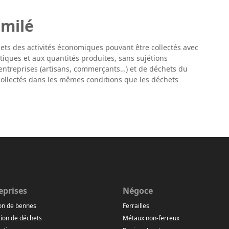
imilé
ets des activités économiques pouvant être col­lectés avec
tiques et aux quantités produites, sans sujétions
 d’entreprises (artisans, commerçants…) et de déchets du
 collectés dans les mêmes conditions que les déchets
eprises
Négoce
on de bennes
Ferrailles
ion de déchets
Métaux non-ferreux